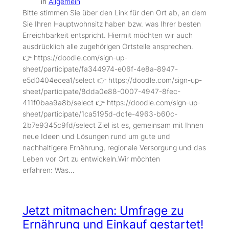
in
Allgemein
Bitte stimmen Sie über den Link für den Ort ab, an dem
Sie Ihren Hauptwohnsitz haben bzw. was Ihrer besten
Erreichbarkeit entspricht. Hiermit möchten wir auch
ausdrücklich alle zugehörigen Ortsteile ansprechen.
👉 https://doodle.com/sign-up-
sheet/participate/fa344974-e06f-4e8a-8947-
e5d0404ecea1/select 👉 https://doodle.com/sign-up-
sheet/participate/8dda0e88-0007-4947-8fec-
411f0baa9a8b/select 👉 https://doodle.com/sign-up-
sheet/participate/1ca5195d-dc1e-4963-b60c-
2b7e9345c9fd/select Ziel ist es, gemeinsam mit Ihnen
neue Ideen und Lösungen rund um gute und
nachhaltigere Ernährung, regionale Versorgung und das
Leben vor Ort zu entwickeln.Wir möchten
erfahren: Was…
Jetzt mitmachen: Umfrage zu
Ernährung und Einkauf gestartet!