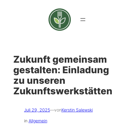
Zum
Inhalt
springen
Zukunft gemeinsam
gestalten: Einladung
zu unseren
Zukunftswerkstätten
Juli 29, 2025
—
von
Kerstin Salewski
in
Allgemein