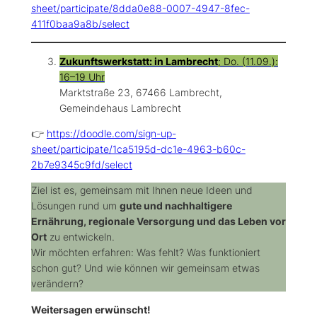
sheet/participate/8dda0e88-0007-4947-8fec-
411f0baa9a8b/select
Zukunftswerkstatt: in Lambrecht
; Do. (11.09.):
16–19 Uhr
Marktstraße 23, 67466 Lambrecht,
Gemeindehaus Lambrecht
👉
https://doodle.com/sign-up-
sheet/participate/1ca5195d-dc1e-4963-b60c-
2b7e9345c9fd/select
Ziel ist es, gemeinsam mit Ihnen neue Ideen und
Lösungen rund um
gute und nachhaltigere
Ernährung, regionale Versorgung und das Leben vor
Ort
zu entwickeln.
Wir möchten erfahren:
Was fehlt? Was funktioniert
schon gut? Und wie können wir gemeinsam etwas
verändern?
Weitersagen erwünscht!