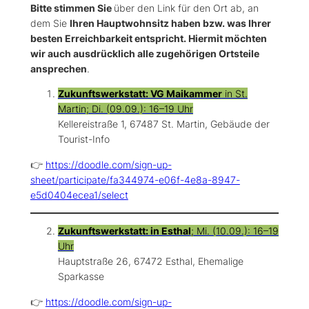
Bitte stimmen Sie
über den Link für den Ort ab, an
dem Sie
Ihren Hauptwohnsitz haben bzw. was Ihrer
besten Erreichbarkeit entspricht. Hiermit möchten
wir auch ausdrücklich alle zugehörigen Ortsteile
ansprechen
.
Zukunftswerkstatt: VG Maikammer
in St.
Martin; Di. (09.09.): 16–19 Uhr
Kellereistraße 1, 67487 St. Martin, Gebäude der
Tourist-Info
👉
https://doodle.com/sign-up-
sheet/participate/fa344974-e06f-4e8a-8947-
e5d0404ecea1/select
Zukunftswerkstatt: in Esthal
; Mi. (10.09.): 16–19
Uhr
Hauptstraße 26, 67472 Esthal, Ehemalige
Sparkasse
👉
https://doodle.com/sign-up-